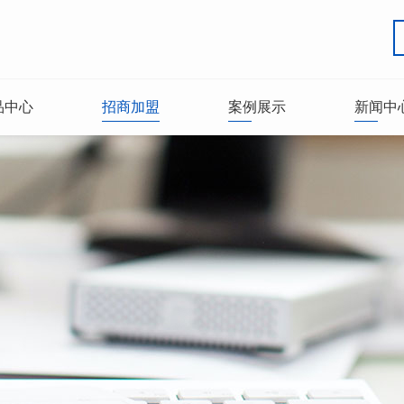
品中心
招商加盟
案例展示
新闻中