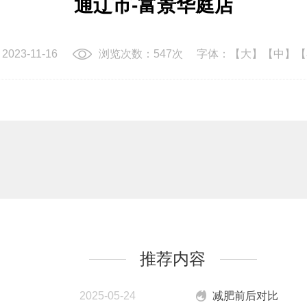
通辽市-富景华庭店
：
2023-11-16
浏览次数：
547
次
字体：
【大】
【中】
【
推荐内容
2025-05-24
减肥前后对比