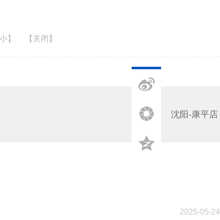
小】
【关闭】
沈阳-康平店
2025-05-24