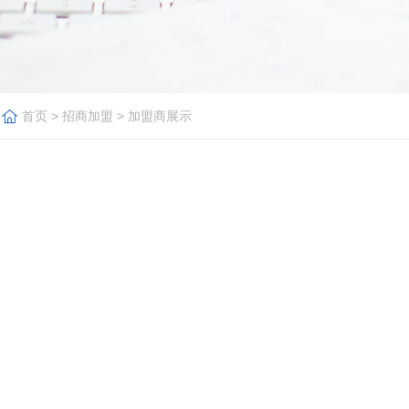
首页
>
招商加盟
>
加盟商展示